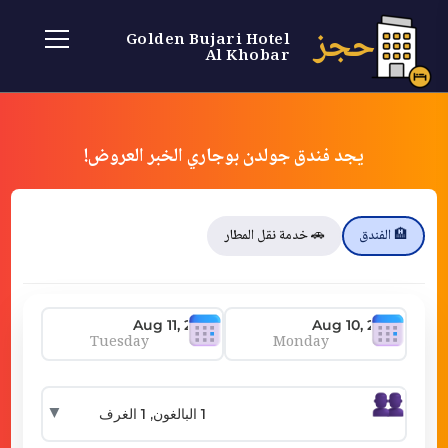
حجز
Golden Bujari Hotel
Al Khobar
يجد فندق جولدن بوجاري الخبر العروض!
🏨 الفندق
🚗 خدمة نقل المطار
Tuesday
Monday
▼