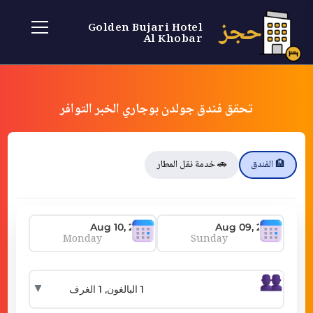
حجز
Golden Bujari Hotel
Al Khobar
تحقق فندق جولدن بوجاري الخبر التوافر
🏨 الفندق
🚗 خدمة نقل المطار
Monday
Sunday
▼